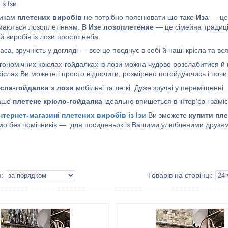
з Ізи.
никам
плетених виробів
не потрібно пояснювати що таке
Иза
— це 
маються лозоплетінням. В
Изе лозоплетение
— це сімейна традиція
 виробів із лози просто неба.
раса, зручність у догляді — все це поєднує в собі й наші крісла та 
гономічних кріслах-гойдалках із лози можна чудово розслабитися й 
іслах Ви можете і просто відпочити, розмірено погойдуючись і поч
ісла-гойдалки з лози
мобільні та легкі. Дуже зручні у переміщенні.
аше
плетене крісло-гойдалка
ідеально впишеться в інтер'єр і замі
інтернет-магазині плетених виробів із Ізи
Ви зможете
купити пле
о без помічників — для посиденьок із Вашими улюбленими друзями 