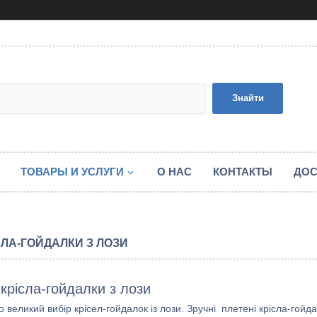
Знайти
ТОВАРЫ И УСЛУГИ
О НАС
КОНТАКТЫ
ДОС
СЛА-ГОЙДАЛКИ З ЛОЗИ
 крісла-гойдалки з лози
 великий вибір крісел-гойдалок із лози. Зручні плетені крісла-го