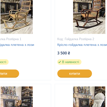
лка Розбірна 1
Гойдалка Розбірна 2
йдалка плетена з лози
Крісло-гойдалка плетена з лоз
3 500 ₴
ності
В наявності
УПИТИ
КУПИТИ