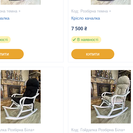
рна темна +
Розбірна темна +
чалка
Крісло качалка
7 500 ₴
ності
В наявності
УПИТИ
КУПИТИ
лка Розбірна Біла+
Гойдалка Розбірна Біла+