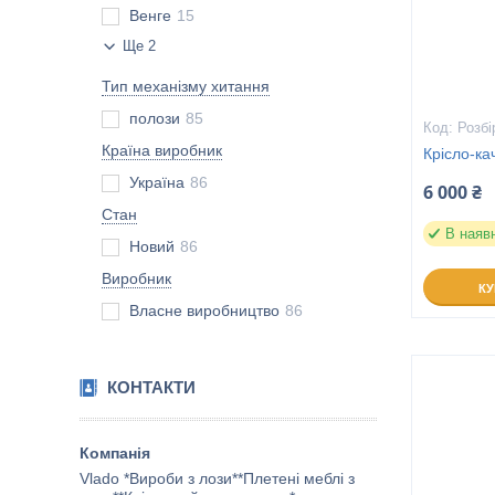
Венге
15
Ще 2
Тип механізму хитання
полози
85
Розбі
Країна виробник
Крісло-ка
Україна
86
6 000 ₴
Стан
В наяв
Новий
86
Виробник
К
Власне виробництво
86
КОНТАКТИ
Vlado *Вироби з лози**Плетені меблі з