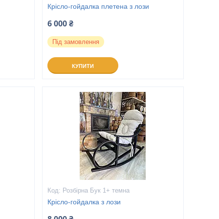
и
Крісло-гойдалка плетена з лози
6 000 ₴
Під замовлення
КУПИТИ
Розбірна Бук 1+ темна
Крісло-гойдалка з лози