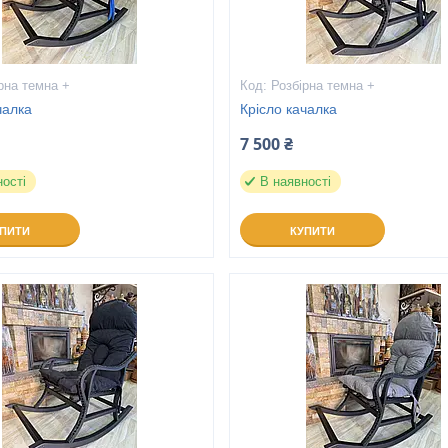
рна темна +
Розбірна темна +
чалка
Крісло качалка
7 500 ₴
ності
В наявності
УПИТИ
КУПИТИ