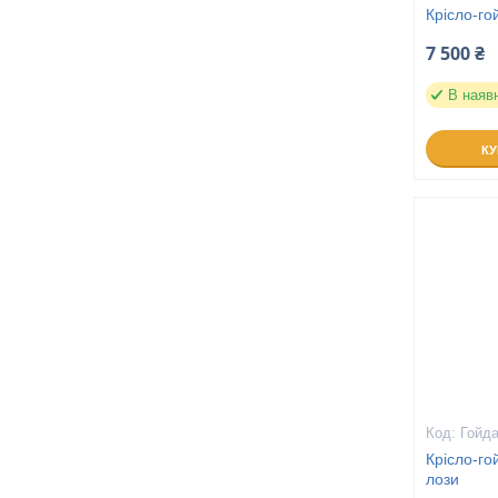
Крісло-го
7 500 ₴
В наяв
К
Гойда
Крісло-го
лози