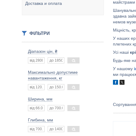
майстрами 
Доставка и оплата
Шануваль
здавна зай
немов музей
Міцність, к
ФІЛЬТРИ
У наших ер
плетених кр
Діапазон цін, ₴
Усі наші
кр
Будь-яке н
У нашому
Максимально допустиме
ми працюєм
навантаження, кг
Ширина, мм
Глибина, мм