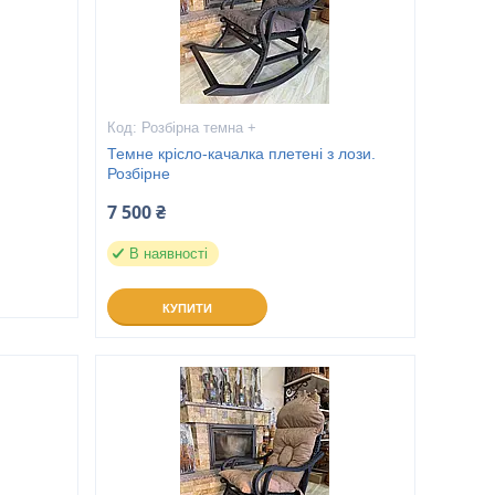
Розбірна темна +
Темне крісло-качалка плетені з лози.
Розбірне
7 500 ₴
В наявності
КУПИТИ