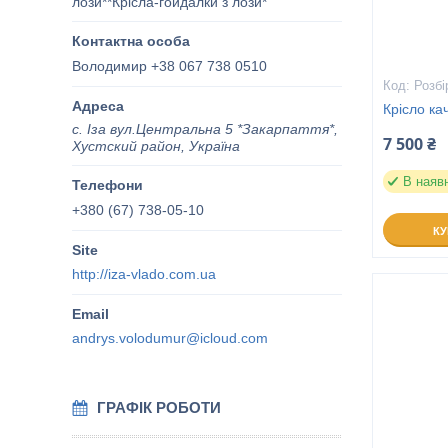
лози**Крісла-гойдалки з лози*
Володимир +38 067 738 0510
Розбі
Крісло ка
с. Іза вул.Центральна 5 *Закарпаття*,
7 500 ₴
Хустский район, Україна
В наяв
+380 (67) 738-05-10
К
http://iza-vlado.com.ua
andrys.volodumur@icloud.com
ГРАФІК РОБОТИ