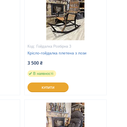
Гойдалка Розбірна 3
и
Крісло-гойдалка плетена з лози
3 500 ₴
В наявності
КУПИТИ