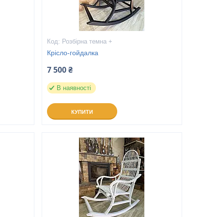
Розбірна темна +
Крісло-гойдалка
7 500 ₴
В наявності
КУПИТИ