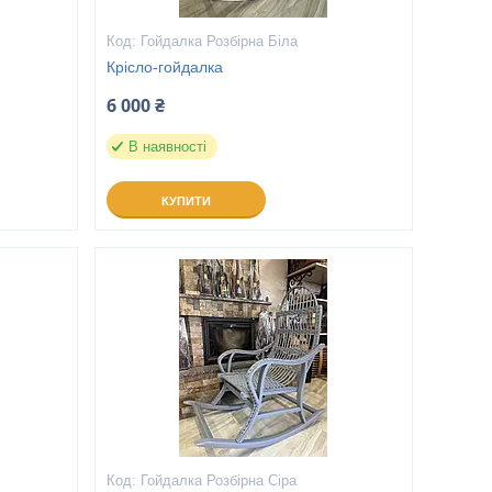
Гойдалка Розбірна Біла
Крісло-гойдалка
6 000 ₴
В наявності
КУПИТИ
Гойдалка Розбірна Сіра