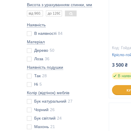
Висота з урахуванням спинки, мм
Наявність
В наявності
84
Матеріал
Гойда
Дерево
50
Крісло-го
Лоза
36
3 500 ₴
Наявність подушки
Так
28
В наяв
Ні
5
К
Колір (відтінок) меблів
Бук натуральний
27
Чорний
26
Бук світлий
24
Махонь
21