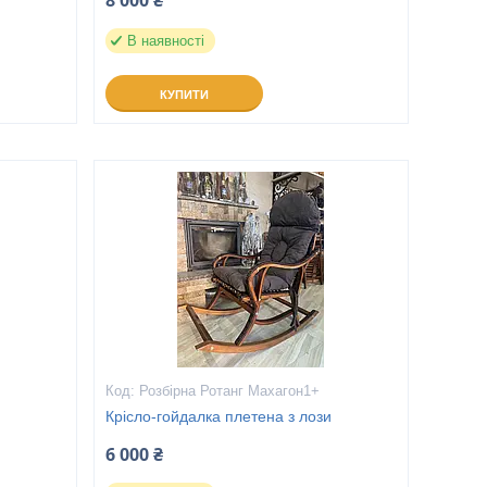
8 000 ₴
В наявності
КУПИТИ
Розбірна Ротанг Махагон1+
и
Крісло-гойдалка плетена з лози
6 000 ₴