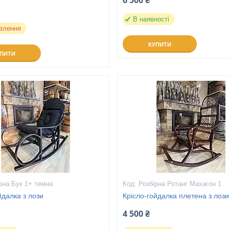
6 500 ₴
В наявності
влення
КУПИТИ
УПИТИ
рна Бук 1+ темна
Розбірна Ротанг Махагон 1
йдалка з лози
Крісло-гойдалка плетена з лоз
4 500 ₴