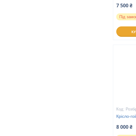
7 500 ₴
Під замо
К
Розбі
Крісло-го
8 000 ₴