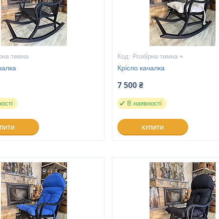
рна темна
Розбірна темна +
чалка
Крісло качалка
7 500 ₴
ності
В наявності
УПИТИ
КУПИТИ