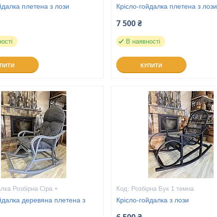
йдалка плетена з лози
Крісло-гойдалка плетена з лоз
7 500 ₴
ності
В наявності
УПИТИ
КУПИТИ
лка Розбірна Сіра +
Розбірна Бук 1 темна
йдалка деревяна плетена з
Крісло-гойдалка з лози