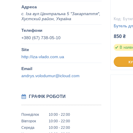
с. Іза вул.Центральна 5 *Закарпаття*,
Хустский район, Україна
Бути
Бутель дл
850 ₴
+380 (67) 738-05-10
В наяв
http://iza-vlado.com.ua
К
andrys.volodumur@icloud.com
ГРАФІК РОБОТИ
Понеділок
10:00
22:00
Вівторок
10:00
22:00
Середа
10:00
22:00