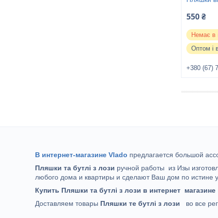
550 ₴
Немає в 
Оптом і 
+380 (67) 
В интернет-магазине Vlado
предлагается большой асс
Пляшки та бутлі з лози
ручной работы
из Изы изготов
любого дома и квартиры и сделают Ваш дом по истине 
Купить Пляшки та бутлі з лози в интернет магазин
Доставляем товары
Пляшки те бутлі з лози
во все рег