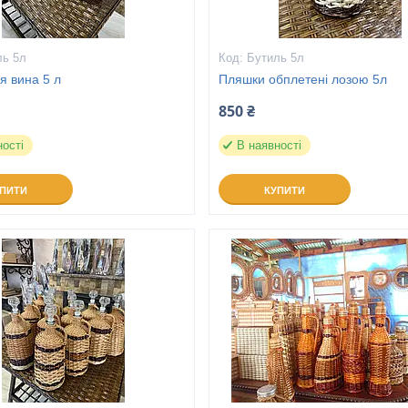
ль 5л
Бутиль 5л
я вина 5 л
Пляшки обплетені лозою 5л
850 ₴
ності
В наявності
УПИТИ
КУПИТИ