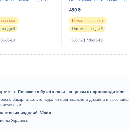
450 ₴
наявності
Немає в наявності
в роздріб
Оптом і в роздріб
738-05-10
+380 (67) 738-05-10
ортимент
Пляшки те бутлі з лози
по ценам от производителя
лены в Закарпатье, это изделия оригинального дизайна и высочайше
уникальным!
е плетеных изделий Vlado
ионы Украины: