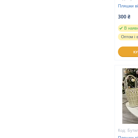
Пляшки ві
300 ₴
В наяв
Оптом і 
К
Бутил
Пляшки ві