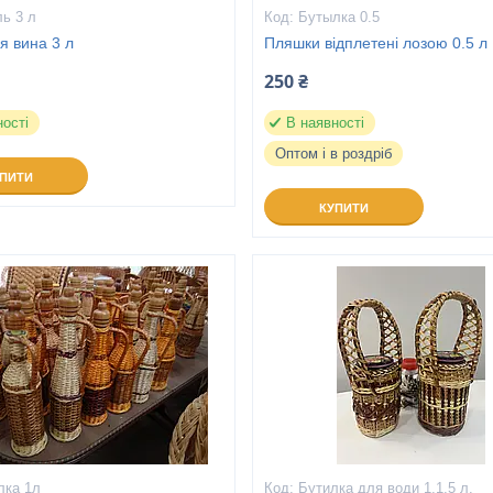
ь 3 л
Бутылка 0.5
я вина 3 л
Пляшки відплетені лозою 0.5 л
250 ₴
ності
В наявності
Оптом і в роздріб
УПИТИ
КУПИТИ
лка 1л
Бутилка для води 1,1,5 л.