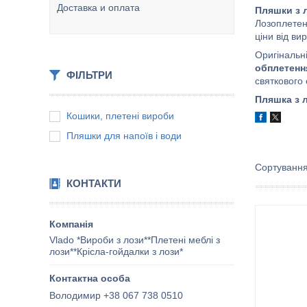
Доставка и оплата
Пляшки з 
Лозоплетенн
ціни від в
Оригінальн
обплетенн
ФІЛЬТРИ
святкового 
Пляшка з 
Кошики, плетені вироби
Пляшки для напоїв і води
КОНТАКТИ
Vlado *Вироби з лози**Плетені меблі з
лози**Крісла-гойдалки з лози*
Володимир +38 067 738 0510