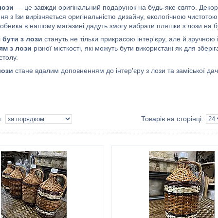
лози
— це завжди оригінальний подарунок на будь-яке свято. Декор і
я з Ізи вирізняється оригінальністю дизайну, екологічною чистотою
иробника в нашому магазині дадуть змогу вибрати пляшки з лози на 
і
бути з лози
стануть не тільки прикрасою інтер'єру, але й зручно
ям з лози
різної місткості, які можуть бути використані як для збер
столу.
лози
стане вдалим доповненням до інтер'єру з лози та заміської дачі