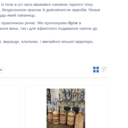
з лози в усі часи вважався ознакою гарного тону.
, бездоганною красою й довговічністю виробів. Низькі
будь-який гаманець.
ю і практичною річчю. Ми пропонуємо
бути з
ігання вина, так і для ефектного подавання напою до
, веранди, альтанки, і звичайної міської квартири
.