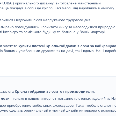
УКОВА
) оригінального дизайну виготовлене майстерними
се це поєднує в собі і це крісло, і всі меблі від виробника в нашому
абитися і відпочити після напруженого трудового дня.
розмірено погойдуючись, і почитати книгу та насолодитися природою
і інтер'єру та заміського будинку та балкона у Вашій квартирі.
и зможете
купити плетені крісла-гойдалки з лози за найкращо
з Вашими улюбленими друзями як на дачі, так і вдома. Наші вироб
каталога
Крісла-гойдалки з лози
от производителя.
 лози
- только в нашем интернет-магазине плетеных изделий из Из
чшее приобретение мебельных аксессуаров! Такая мебель станет п
ожно сделать оригинальный и уютный дизайн интерьера с исполь