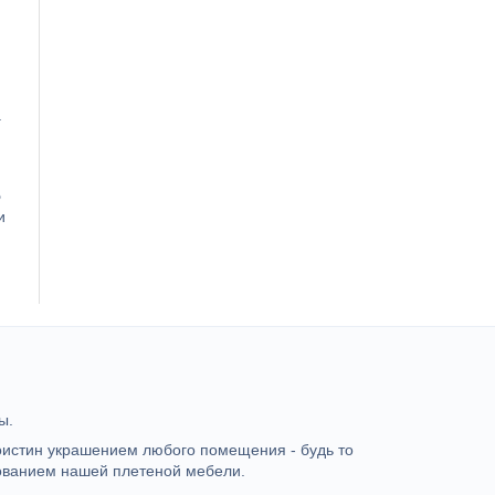
.
ю
и
ы.
оистин украшением любого помещения - будь то
зованием нашей плетеной мебели.