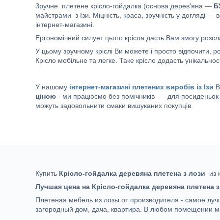
Зручне плетене крісло-гойдалка (основа дерев'яна —
Б
майстрами з Ізи. Міцність, краса, зручність у догляді — в
інтернет-магазині.
Ергономічний силует цього крісла дасть Вам змогу розсл
У цьому зручному кріслі Ви можете і просто відпочити, 
Крісло мобільне та легке. Таке крісло додасть унікальност
У нашому
інтернет-магазині плетених виробів із Ізи
В
ціною
- ми працюємо без помічників — для посиденьок і
можуть задовольнити смаки вишуканих покупців.
Купить
Крісло-гойдалка деревяна плетена з лози
из 
Лучшая цена на Крісло-гойдалка деревяна плетена з
Плетеная мебель из лозы от производителя - самое лу
загородный дом, дача, квартира. В любом помещении м