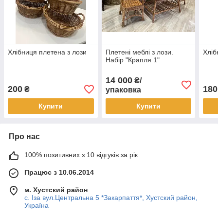
Хлібниця плетена з лози
Плетені меблі з лози.
Хліб
Набір "Крапля 1"
14 000
₴/
200
180
₴
упаковка
Купити
Купити
Про нас
100% позитивних з 10 відгуків за рік
Працює з 10.06.2014
м. Хустский район
с. Іза вул.Центральна 5 *Закарпаття*, Хустский район,
Україна