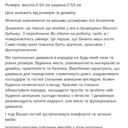
Розміри: висота-0.64 см ширина-0.53 см
Ціна залежить від розмірів та дизайну
Можливі замовлення за вашими розмірами та дизайном.
Дзеркало- це перше що впадає у вічі в приміщенні Вашого
будинку. З передпокою Ви йдете на роботу, сюди ж і
повертаєтесь увечері. Це перше, що бачать ваші гості.
Саме тому вона повинна бути зручною, красивою і
функціональною.
Ми пропонуємо дзеркала в коридор на будь-який смак та
різних розмірів. Відмінна якість, різноманітність матеріалів та
дизайну, практичність та безпека. Виробники гарантують, що
дзеркала для передпокою служитимуть довго, радуватимуть
господарів та гостей стильним зовнішнім виглядом. Кожен
будинок починається із входу. Красиво та стильно
облаштувати коридор, заощадити простір та зробити свій
будинок затишним сьогодні можна з легкістю. І дизайнери
рекомендують купити недорогі, але якісні та функціональні
дзеркала.
І тоді Ваших гостей зустрічатимуть комфортні та затишні
меблі.
Інтернет-магазин плетених виробів з лози пропонує