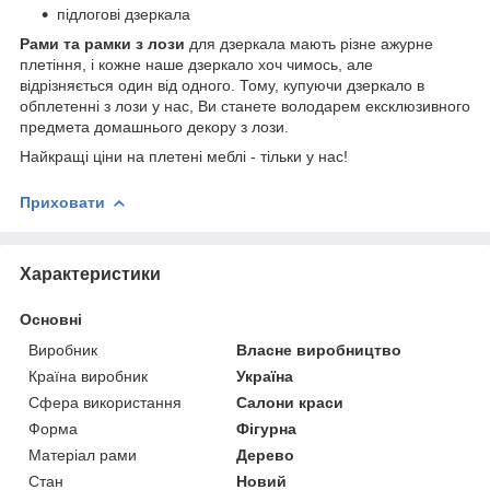
підлогові дзеркала
Рами та рамки з лози
для дзеркала мають різне ажурне
плетіння, і кожне наше дзеркало хоч чимось, але
відрізняється один від одного. Тому, купуючи дзеркало в
обплетенні з лози у нас, Ви станете володарем ексклюзивного
предмета домашнього декору з лози.
Найкращі ціни на плетені меблі - тільки у нас!
Приховати
Характеристики
Основні
Виробник
Власне виробництво
Країна виробник
Україна
Сфера використання
Салони краси
Форма
Фігурна
Матеріал рами
Дерево
Стан
Новий