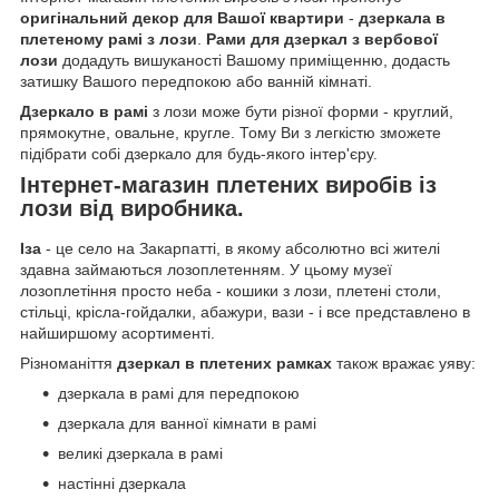
оригінальний декор для Вашої квартири
-
дзеркала в
плетеному рамі з лози
.
Рами для дзеркал з вербової
лози
додадуть вишуканості Вашому приміщенню, додасть
затишку Вашого передпокою або ванній кімнаті.
Дзеркало в рамі
з лози може бути різної форми - круглий,
прямокутне, овальне, кругле. Тому Ви з легкістю зможете
підібрати собі дзеркало для будь-якого інтер'єру.
Інтернет-магазин плетених виробів із
лози від виробника.
Іза
- це село на Закарпатті, в якому абсолютно всі жителі
здавна займаються лозоплетенням. У цьому музеї
лозоплетіння просто неба - кошики з лози, плетені столи,
стільці, крісла-гойдалки, абажури, вази - і все представлено в
найширшому асортименті.
Різноманіття
дзеркал в плетених рамках
також вражає уяву:
дзеркала в рамі для передпокою
дзеркала для ванної кімнати в рамі
великі дзеркала в рамі
настінні дзеркала