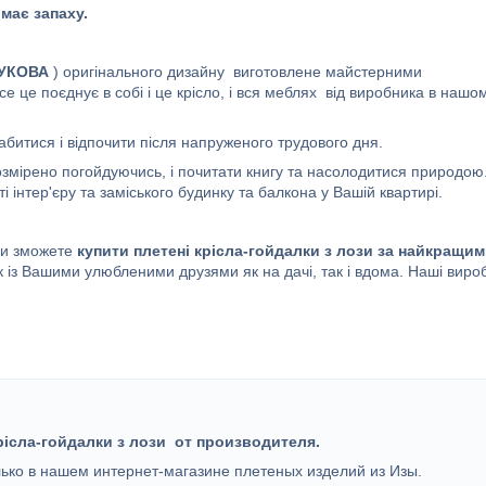
має запаху.
УКОВА
) оригінального дизайну виготовлене майстерними
все це поєднує в собі і це крісло, і вся меблях від виробника в нашо
абитися і відпочити після напруженого трудового дня.
розмірено погойдуючись, і почитати книгу та насолодитися природою
і інтер'єру та заміського будинку та балкона у Вашій квартирі.
и зможете
купити плетені крісла-гойдалки з лози за найкращи
із Вашими улюбленими друзями як на дачі, так і вдома. Наші виро
рісла-гойдалки з лози
от производителя.
лько в нашем интернет-магазине плетеных изделий из Изы.