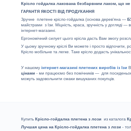
Крісло гойдалка лакована безбарвним лаком, що не 
ГАРАНТЯ ЯКОСТІ ВІД ПРОДУКАННЯ
Зручне плетене крісло-гойдалка (основа дерев'яна —
Б
майстрами з Ізи. Міцність, краса, зручність у догляді — 
інтернет-магазині.
Ергономічний силует цього крісла дасть Вам змогу розсл
У цьому зручному кріслі Ви можете і просто відпочити, 
Крісло мобільне та легке. Таке крісло додасть унікальност
У нашому
інтернет-магазині плетених виробів із Ізи
В
цінами
- ми працюємо без помічників — для посиденьок 
можуть задовольнити смаки вишуканих покупців.
Купить
Крісло-гойдалка плетена з лози
из каталога
К
Лучшая цена на Крісло-гойдалка плетена з лози
- то