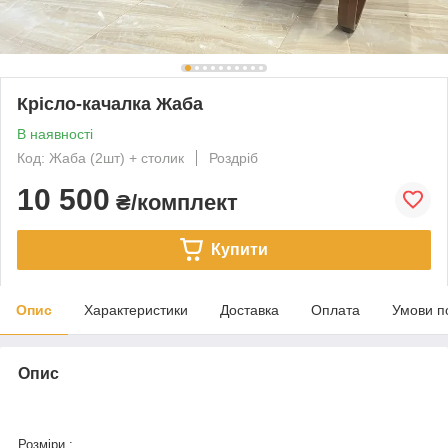
Крісло-качалка Жаба
В наявності
Код: Жаба (2шт) + столик
Роздріб
10 500
₴/комплект
Купити
Опис
Характеристики
Доставка
Оплата
Умови п
Опис
Розміри :