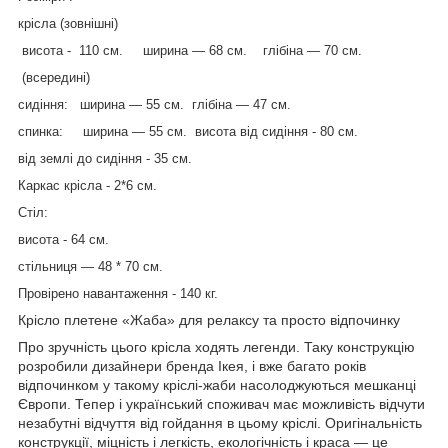
крісла (зовнішні)
висота - 110 см. ширина — 68 см. глібіна — 70 см.
(всередині)
сидіння: ширина — 55 см. глібіна — 47 см.
спинка: ширина — 55 см. висота від сидіння - 80 см.
від землі до сидіння - 35 см.
Каркас крісла - 2*6 см.
Стіл:
висота - 64 см.
стільниця — 48 * 70 см.
Провірено навантаження - 140 кг.
Крісло плетене «Жаба» для релаксу та просто відпочинку
Про зручність цього крісла ходять легенди. Таку конструкцію
розробили дизайнери бренда Ікея, і вже багато років
відпочинком у такому кріслі-жаби насолоджуються мешканці
Європи. Тепер і український споживач має можливість відчути
незабутні відчуття від гойдання в цьому кріслі. Оригінальність
конструкції, міцність і легкість, екологічність і краса — це