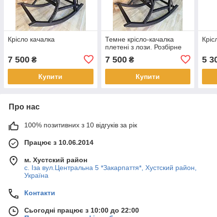
Крісло качалка
Темне крісло-качалка
Кріс
плетені з лози. Розбірне
7 500
7 500
5 3
₴
₴
Купити
Купити
Про нас
100% позитивних з 10 відгуків за рік
Працює з 10.06.2014
м. Хустский район
с. Іза вул.Центральна 5 *Закарпаття*, Хустский район,
Україна
Контакти
Сьогодні працює з 10:00 до 22:00